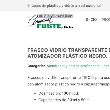
Envases de
plástico
y
vidrio
a nivel
nacional
INICIO
PRO
FRASCO VIDRIO TRANSPARENTE 
ATOMIZADOR PLÁSTICO NEGRO.
Categorías
Atomizador y bomba dosificadora
,
Labor
Frascos de vidrio transparente TIPO III para us
con atomizador plástico negro y cápsula transp
Dosificación:
130 m.c.l.
Capacidades de 30 ml y 50 ml