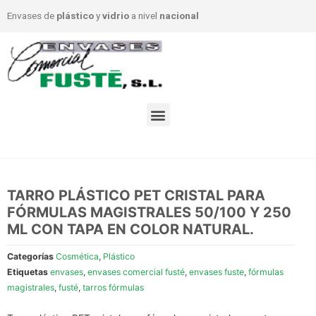
Envases de
plástico
y
vidrio
a nivel
nacional
TARRO PLÁSTICO PET CRISTAL PARA
FÓRMULAS MAGISTRALES 50/100 Y 250
ML CON TAPA EN COLOR NATURAL.
Categorías
Cosmética
,
Plástico
Etiquetas
envases
,
envases comercial fusté
,
envases fuste
,
fórmulas
magistrales
,
fusté
,
tarros fórmulas